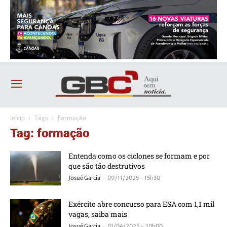
Início
Tags
Formação
Tag: formação
Entenda como os ciclones se formam e por
que são tão destrutivos
-
Josué Garcia
09/11/2025 - 15h30
Exército abre concurso para ESA com 1,1 mil
vagas, saiba mais
-
Josué Garcia
01/04/2025 - 20h00