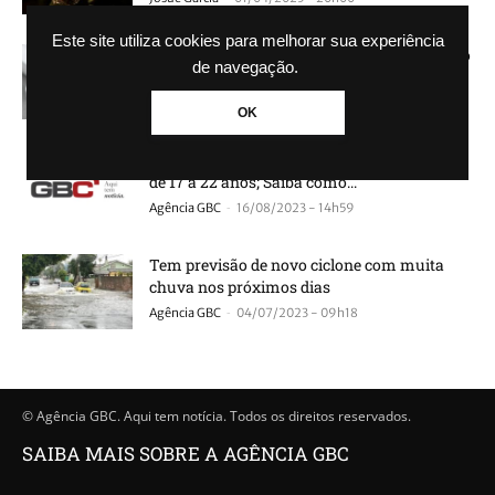
Este site utiliza cookies para melhorar sua experiência
O que é ácido fólico, como funciona e quando
de navegação.
tomar?
-
Josué Garcia
10/03/2025 - 20h00
OK
Instituto abre vagas de emprego para jovens
de 17 a 22 anos; Saiba como...
-
Agência GBC
16/08/2023 - 14h59
Tem previsão de novo ciclone com muita
chuva nos próximos dias
-
Agência GBC
04/07/2023 - 09h18
© Agência GBC. Aqui tem notícia. Todos os direitos reservados.
SAIBA MAIS SOBRE A AGÊNCIA GBC