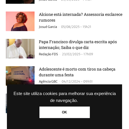
Alcione está internada? Assessoria esclarece
rumores
-
Josué Garcia
05/08/2025 - 15h21
Papa Francisco divulga carta escrita após
internação; Saiba o que diz
-
Redação FDS
23/02/2025 - 17h09
Adolescente é morto com tiros na cabeça
durante uma festa
-
Agência GBC
04/12/2024 - 09h51
Este site utiliza cookies para melhorar sua experiência
CANOAS: Hospital inaugura mais de 30
de navegação.
novos leitos 100% SUS
-
Agência GBC
08/02/2024 - 17h01
OK
Homem invade lancheria, furta R$ 300 e