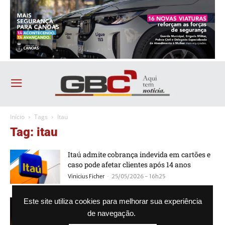
Início
Tags
Itau
Tag: itau
Itaú admite cobrança indevida em cartões e
caso pode afetar clientes após 14 anos
-
Vinicius Ficher
25/05/2026 - 16h25
Pix, Nubank, Caixa, Itaú e Bradesco estão
Este site utiliza cookies para melhorar sua experiência
fora do ar?
de navegação.
-
Guilherme Galhardo
06/10/2025 - 16h24