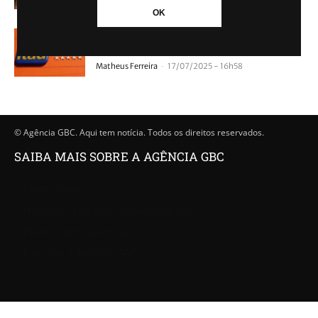
OK
Procon multa banco Itaú em R$ 5,8 milhões;
Saiba o motivo
-
Matheus Ferreira
17/07/2025 - 16h58
© Agência GBC. Aqui tem notícia. Todos os direitos reservados.
SAIBA MAIS SOBRE A AGÊNCIA GBC
Quem somos
Princípios editoriais da Agência GBC
Política de Privacidade
Fale com a Agência GBC