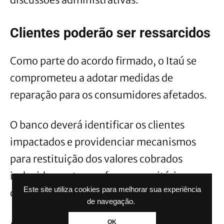
Clientes poderão ser ressarcidos
Como parte do acordo firmado, o Itaú se
comprometeu a adotar medidas de
reparação para os consumidores afetados.
O banco deverá identificar os clientes
impactados e providenciar mecanismos
para restituição dos valores cobrados
indevidamente, conforme os critérios
Este site utiliza cookies para melhorar sua experiência
definidos pelas autoridades responsáveis.
de navegação.
Além disso, a instituição financeira
OK