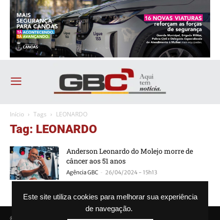
Início
Tags
LEONARDO
Tag: LEONARDO
Anderson Leonardo do Molejo morre de
câncer aos 51 anos
-
Agência GBC
26/04/2024 - 15h13
Este site utiliza cookies para melhorar sua experiência
de navegação.
© Agência GBC. Aqui tem notícia. Todos os direitos reservados.