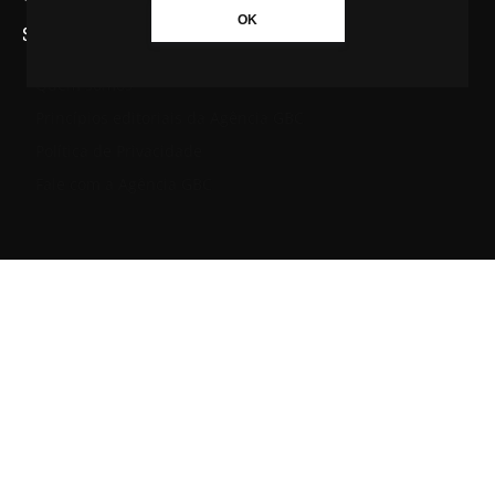
OK
SAIBA MAIS SOBRE A AGÊNCIA GBC
Quem somos
Princípios editoriais da Agência GBC
Política de Privacidade
Fale com a Agência GBC