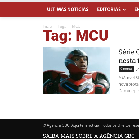
ÚLTIMAS NOTÍCIAS
EDITORIAS
E
Início
Tags
MCU
Tag: MCU
Série 
nesta 
Cinema
J
A Marvel S
nova prota
Dominique 
© Agência GBC. Aqui tem notícia. Todos os direitos res
SAIBA MAIS SOBRE A AGÊNCIA GBC