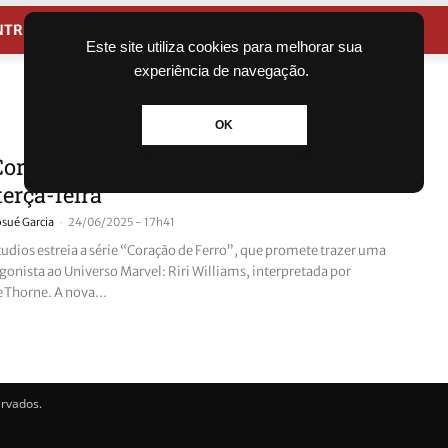
NTRETENIMENTO
CIDADES
Este site utiliza cookies para melhorar sua
experiência de navegação.
OK
Coração de Ferro chega ao streaming
terça-feira
-
osué Garcia
24/06/2025 - 17h41
tudios estreia a série “Coração de Ferro”, que promete trazer uma
gonista ao Universo Marvel: Riri Williams, interpretada por
Thorne. A nova...
ervados.