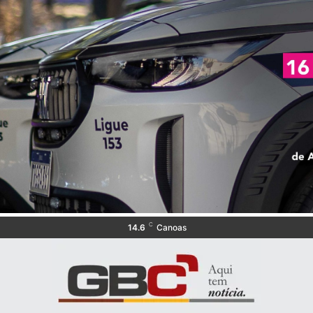
C
14.6
Canoas