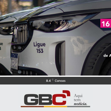
C
8.4
Canoas