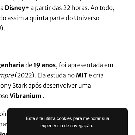
da
Disney+
a partir das 22 horas. Ao todo,
ndo assim a quinta parte do Universo
).
genharia
de
19 anos
, foi apresentada em
empre
(2022). Ela estuda no
MIT
e cria
ony Stark após desenvolver uma
ioso
Vibranium
.
oína retorna à
Chicago
, onde desenvolve
Este site utiliza cookies para melhorar sua
olhas que misturam
tecnologia e magia
ao
experiência de navegação.
Hood” Robbins
(Anthony Ramos), com