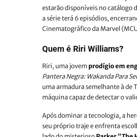
estarão disponíveis no catálogo 
a série terá 6 episódios, encerra
Cinematográfico da Marvel (MCU
Quem é Riri Williams?
Riri, uma jovem
prodígio em en
Pantera Negra: Wakanda Para S
uma armadura semelhante à de T
máquina capaz de detectar o val
Após dominar a tecnologia, a her
seu próprio traje e enfrenta esc
lado do misterioso
Parker “The 