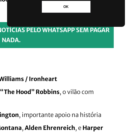
OK
NOTÍCIAS PELO WHATSAPP SEM PAGAR
NADA.
 Williams / Ironheart
 “The Hood” Robbins
, o vilão com
ington
, importante apoio na história
ontana
,
Alden Ehrenreich
, e
Harper