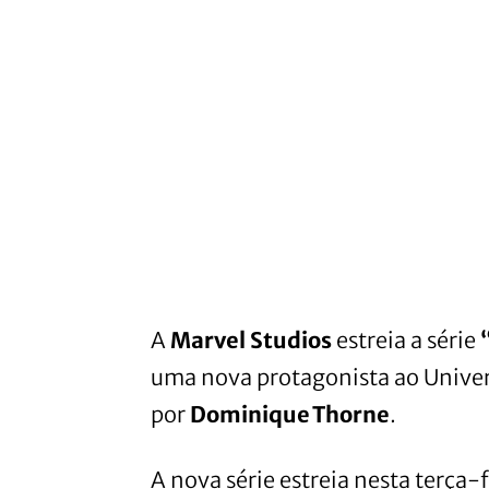
A
Marvel Studios
estreia a série
uma nova protagonista ao Unive
por
Dominique Thorne
.
A nova série estreia nesta terça-f