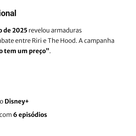
ional
o de 2025
revelou armaduras
embate entre Riri e The Hood. A campanha
o tem um preço”
.
no
Disney+
 com
6 episódios