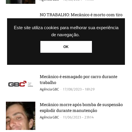
NO TRABALHO: Mecânico é morto com tiro
na cabeça
-
Agência GBC
04/01/2024 - 11h37
Este site utiliza cookies para melhorar sua experiência
de navegação.
ESTAVA TRABALHANDO: Mecânico morre
OK
após explosão de tanque de combustível em
Santa Cruz do...
-
Agência GBC
05/12/2023 - 12h27
Mecânico é esmagado por carro durante
trabalho
-
Agência GBC
17/08/2023 - 18h29
Mecânico morre após bomba de suspensão
explodir durante manutenção
-
Agência GBC
11/06/2023 - 23h14