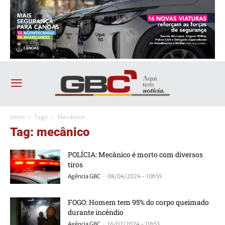
Início
Tags
Mecânico
Tag: mecânico
POLÍCIA: Mecânico é morto com diversos
tiros
-
Agência GBC
08/04/2024 - 10h55
FOGO: Homem tem 95% do corpo queimado
durante incêndio
-
Agência GBC
16/02/2024 - 11h53