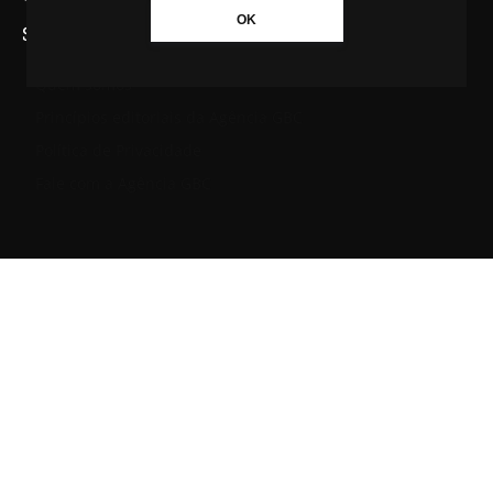
OK
SAIBA MAIS SOBRE A AGÊNCIA GBC
Quem somos
Princípios editoriais da Agência GBC
Política de Privacidade
Fale com a Agência GBC