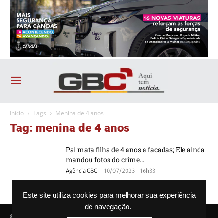
Início
Tags
Menina de 4 anos
Tag: menina de 4 anos
Pai mata filha de 4 anos a facadas; Ele ainda
mandou fotos do crime...
-
Agência GBC
10/07/2023 - 16h33
Este site utiliza cookies para melhorar sua experiência
de navegação.
© Agência GBC. Aqui tem notícia. Todos os direitos reservados.