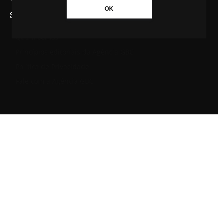
OK
SAIBA MAIS SOBRE A AGÊNCIA GBC
Quem somos
Princípios editoriais da Agência GBC
Política de Privacidade
Fale com a Agência GBC