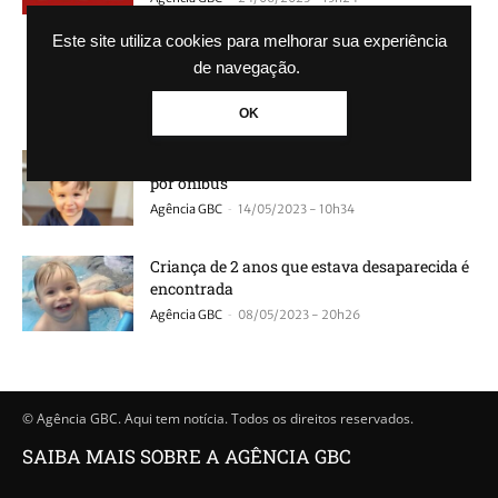
Este site utiliza cookies para melhorar sua experiência
Menino de 2 anos é preso em “jaula” por
de navegação.
professora
-
Agência GBC
23/06/2023 - 16h47
OK
Menino de 2 anos morre após ser atropelado
por ônibus
-
Agência GBC
14/05/2023 - 10h34
Criança de 2 anos que estava desaparecida é
encontrada
-
Agência GBC
08/05/2023 - 20h26
© Agência GBC. Aqui tem notícia. Todos os direitos reservados.
SAIBA MAIS SOBRE A AGÊNCIA GBC