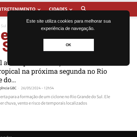
NTRETENIMENTO
CIDADES
Este site utiliza cookies para melhorar sua
 Sul
experiência de navegação.
erta ciclone no
 Sul
OK
 alerta para formação de ciclone
ropical na próxima segunda no Rio
 do...
-
gência GBC
26/05/2024 - 12h54
erta para a formação de um ciclone no Rio Grande do Sul. Ele
er chuva, vento e risco de temporais localizados