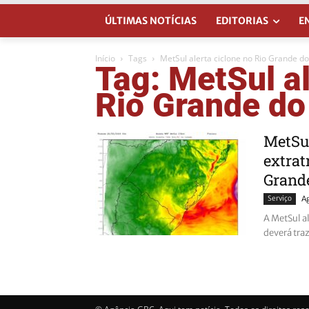
ÚLTIMAS NOTÍCIAS
EDITORIAS
E
Início
Tags
MetSul alerta ciclone no Rio Grande do
Tag: MetSul al
Rio Grande do
MetSul
extrat
Grande
Serviço
A
A MetSul al
deverá traz