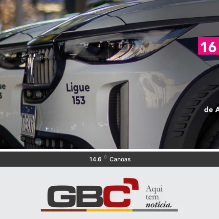
C
14.6
Canoas