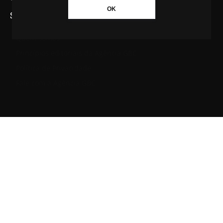
OK
SAIBA MAIS SOBRE A AGÊNCIA GBC
Quem somos
Princípios editoriais da Agência GBC
Política de Privacidade
Fale com a Agência GBC