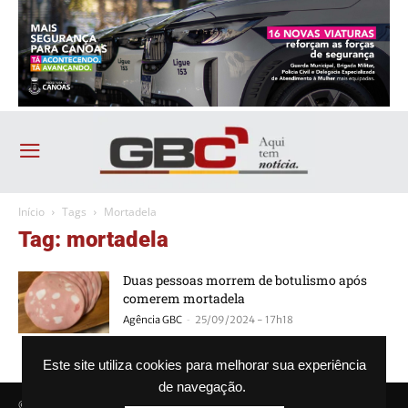
Início
Tags
Mortadela
Tag: mortadela
Duas pessoas morrem de botulismo após
comerem mortadela
-
Agência GBC
25/09/2024 - 17h18
Este site utiliza cookies para melhorar sua experiência
de navegação.
© Agência GBC. Aqui tem notícia. Todos os direitos reservados.