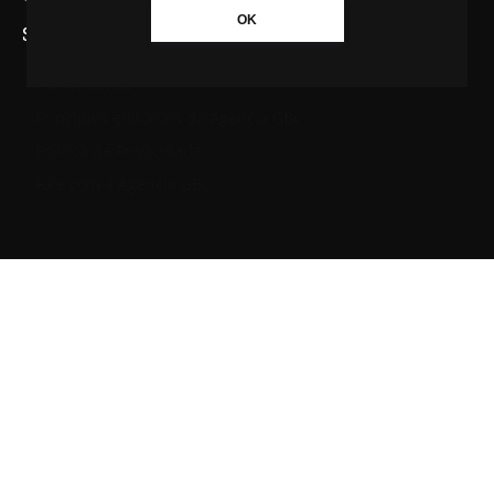
OK
SAIBA MAIS SOBRE A AGÊNCIA GBC
Quem somos
Princípios editoriais da Agência GBC
Política de Privacidade
Fale com a Agência GBC