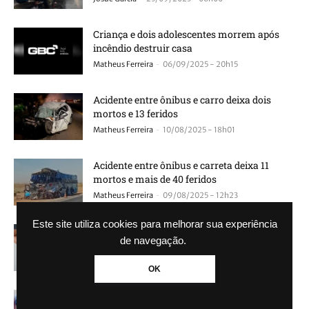
Criança e dois adolescentes morrem após
incêndio destruir casa
-
Matheus Ferreira
06/09/2025 - 20h15
Acidente entre ônibus e carro deixa dois
mortos e 13 feridos
-
Matheus Ferreira
10/08/2025 - 18h01
Acidente entre ônibus e carreta deixa 11
mortos e mais de 40 feridos
-
Matheus Ferreira
09/08/2025 - 12h23
Este site utiliza cookies para melhorar sua experiência
Estes são os sinais mais comuns de câncer
de navegação.
de cólon e você nem sabia
-
Matheus Ferreira
06/08/2025 - 16h39
OK
Bactéria que provocou pandemia volta a