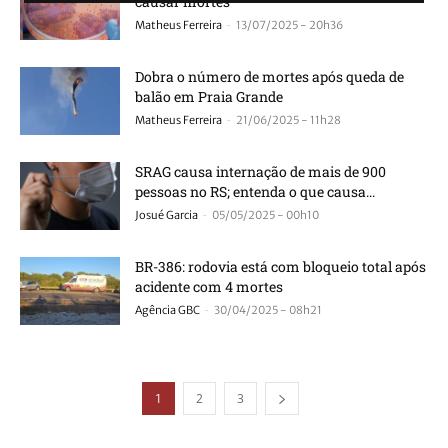
causar mortes
-
Matheus Ferreira
13/07/2025 - 20h36
Dobra o número de mortes após queda de
balão em Praia Grande
-
Matheus Ferreira
21/06/2025 - 11h28
SRAG causa internação de mais de 900
pessoas no RS; entenda o que causa...
-
Josué Garcia
05/05/2025 - 00h10
BR-386: rodovia está com bloqueio total após
acidente com 4 mortes
-
Agência GBC
30/04/2025 - 08h21
1
2
3