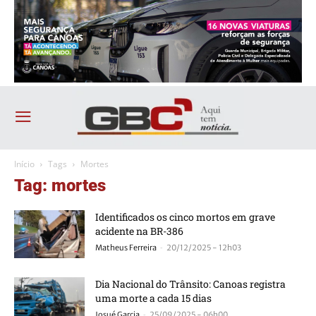
Início
Tags
Mortes
Tag: mortes
Identificados os cinco mortos em grave
acidente na BR-386
-
Matheus Ferreira
20/12/2025 - 12h03
Dia Nacional do Trânsito: Canoas registra
uma morte a cada 15 dias
-
Josué Garcia
25/09/2025 - 06h00