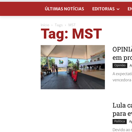
ÚLTIMAS NOTÍCIAS
EDITORIAS
E
Início
Tags
MST
Tag: MST
OPINIÃ
em pr
Opinião
A
A expectati
vencedora 
Lula c
para e
Política
A
Devido ao 