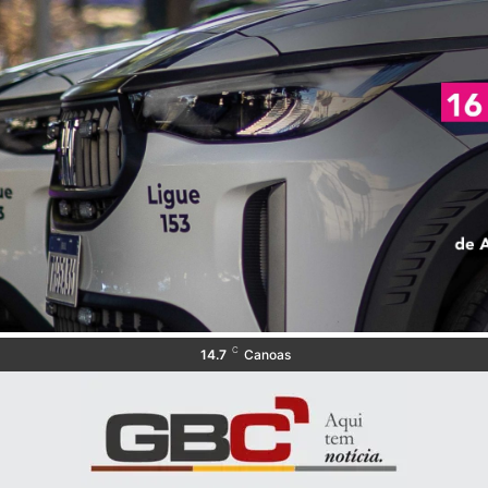
C
14.7
Canoas