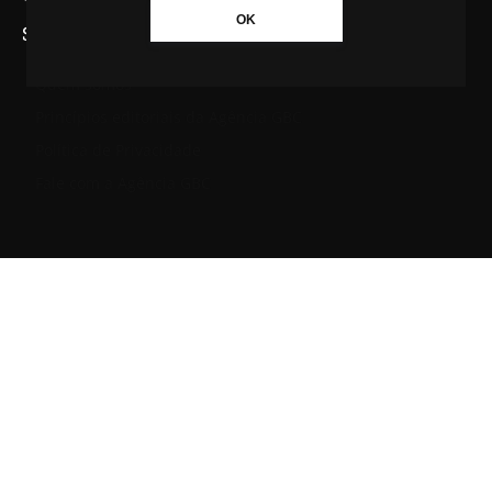
OK
SAIBA MAIS SOBRE A AGÊNCIA GBC
Quem somos
Princípios editoriais da Agência GBC
Política de Privacidade
Fale com a Agência GBC