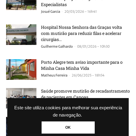
Especialistas
-
Josué Garcia
20/03/2026 - 16h41
Hospital Nossa Senhora das Graças volta
com mutirão para reduzir filas e acelerar
cirurgias...
-
Guilherme Galhardo
08/01/2026 - 10h30
Porto Alegre tem aviso importante para o
Minha Casa Minha Vida
-
Matheus Ferreira
26/06/2025 - 18h54
Saúde promove mutirão de recadastramento
de pacientes em Canoas
-
Edição GBC
11/03/2025 - 13h36
Este site utiliza cookies para melhorar sua experiência
de navegação.
Prefeitura de Canoas realiza mutirão de
saúde no final de semana
OK
-
Agência GBC
19/02/2025 - 13h59