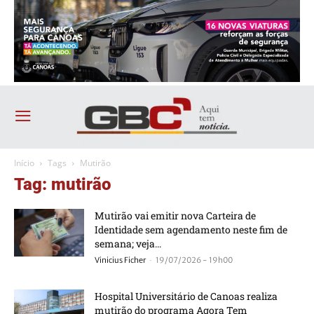
Início
Tags
Mutirão
Tag: mutirão
Mutirão vai emitir nova Carteira de
Identidade sem agendamento neste fim de
semana; veja...
-
Vinicius Ficher
19/07/2026 - 19h00
Hospital Universitário de Canoas realiza
mutirão do programa Agora Tem