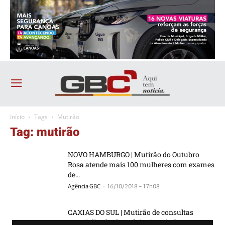
Início
Tags
Mutirão
Tag: mutirão
NOVO HAMBURGO | Mutirão do Outubro
Rosa atende mais 100 mulheres com exames
de...
-
Agência GBC
16/10/2018 - 17h08
CAXIAS DO SUL | Mutirão de consultas
especializadas beneficiará mais de 560