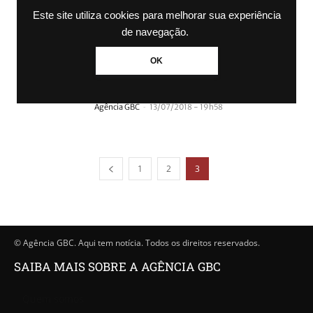
pacientes
Este site utiliza cookies para melhorar sua experiência
-
Agência GBC
27/09/2018 - 17h25
de navegação.
CANOAS | Mutirão disponibilizará 340
OK
consultas para Traumatologia no Hospital
Universitário neste sábado
-
Agência GBC
13/07/2018 - 19h58
1
2
3
© Agência GBC. Aqui tem notícia. Todos os direitos reservados.
SAIBA MAIS SOBRE A AGÊNCIA GBC
Quem somos