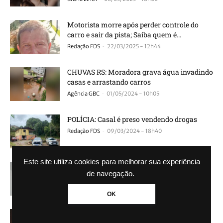
Motorista morre após perder controle do
carro e sair da pista; Saiba quem é...
-
Redação FDS
22/03/2025 - 12h44
CHUVAS RS: Moradora grava água invadindo
casas e arrastando carros
-
Agência GBC
01/05/2024 - 10h05
POLÍCIA: Casal é preso vendendo drogas
-
Redação FDS
09/03/2024 - 18h40
Este site utiliza cookies para melhorar sua experiência
VIOLÊNCIA: Homem é espancado até a
de navegação.
morte durante assalto
-
Agência GBC
20/02/2024 - 11h08
OK
VIOLÊNCIA NO TRÂNSITO: Homem morre