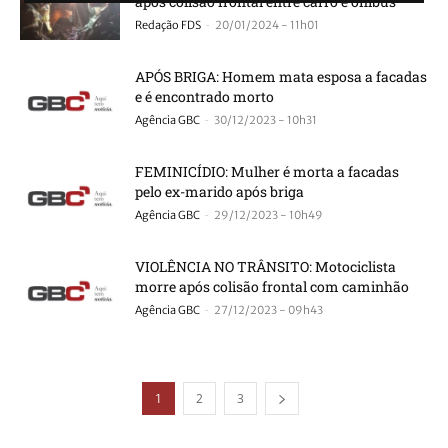
após colisão frontal entre carro e ônibus
-
Redação FDS
20/01/2024 - 11h01
APÓS BRIGA: Homem mata esposa a facadas
e é encontrado morto
-
Agência GBC
30/12/2023 - 10h31
FEMINICÍDIO: Mulher é morta a facadas
pelo ex-marido após briga
-
Agência GBC
29/12/2023 - 10h49
VIOLÊNCIA NO TRÂNSITO: Motociclista
morre após colisão frontal com caminhão
-
Agência GBC
27/12/2023 - 09h43
1
2
3