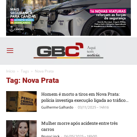
Início
Tags
Nova Prata
Tag: Nova Prata
Homem é morto a tiros em Nova Prata:
polícia investiga execução ligada ao tráfico...
-
Guilherme Galhardo
03/11/2025 - 14h16
Mulher morre após acidente entre três
carros
-
Bruna Linck
06/05/2025 - 18h00