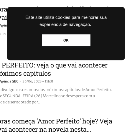
ras começa ‘Amor Perfeito’ hoje? Veja
vai acontecer na novela nesta...
Este site utiliza cookies para melhorar sua
experiência de navegação.
-
Agência GBC
27/06/2023 - 06h00
de que Gilda dê uma nova chance a Gaspar
OK
PERFEITO: veja o que vai acontecer
óximos capítulos
-
Agência GBC
26/06/2023 - 15h31
 divulgou os resumos dos próximos capítulos de Amor Perfeito.
o: SEGUNDA-FEIRA (26) Marcelino se desespera com a
de de ser adotado por...
ras começa ‘Amor Perfeito’ hoje? Veja
vai acontecer na novela nesta...