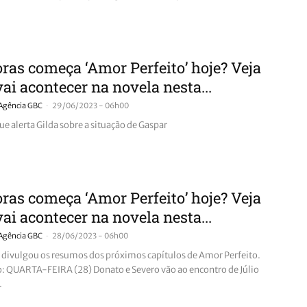
ras começa ‘Amor Perfeito’ hoje? Veja
vai acontecer na novela nesta...
-
Agência GBC
29/06/2023 - 06h00
e alerta Gilda sobre a situação de Gaspar
ras começa ‘Amor Perfeito’ hoje? Veja
vai acontecer na novela nesta...
-
Agência GBC
28/06/2023 - 06h00
 divulgou os resumos dos próximos capítulos de Amor Perfeito.
o: QUARTA-FEIRA (28) Donato e Severo vão ao encontro de Júlio
.