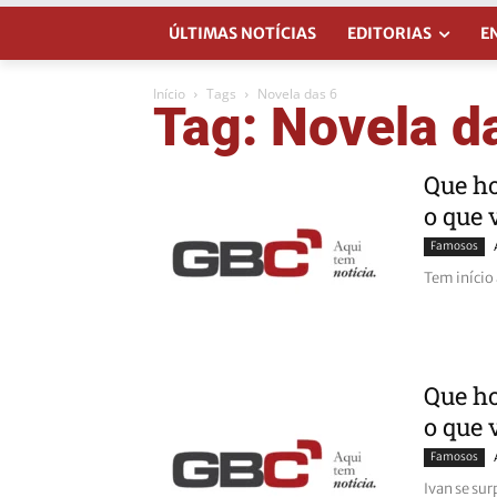
ÚLTIMAS NOTÍCIAS
EDITORIAS
E
Início
Tags
Novela das 6
Tag: Novela d
Que ho
o que 
Famosos
Tem início
Que ho
o que 
Famosos
Ivan se su