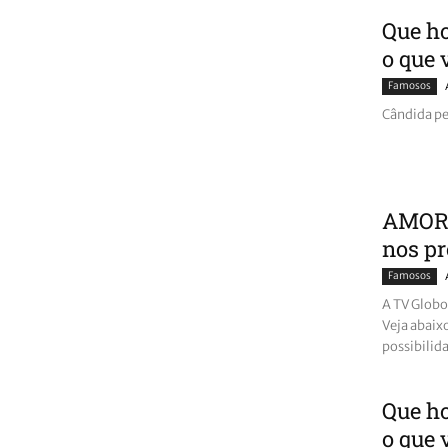
Que ho
o que 
Famosos
Cândida pe
AMOR 
nos pr
Famosos
A TV Globo
Veja abaix
possibilida
Que ho
o que 