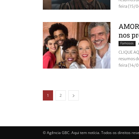
feira (15/0
AMOR 
nos pr
Famosos
CLIQUE AQU
resumos do
feira (14/0
1
2
© Agência GBC. Aqui tem notícia. Todos os direitos res