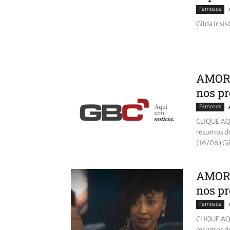
Famosos
Gilda insi
AMOR 
nos pr
Famosos
CLIQUE AQU
resumos do
(16/06) Gil
AMOR 
nos pr
Famosos
CLIQUE AQU
resumos do