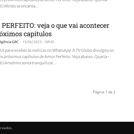
6) Mirtes se encanta...
PERFEITO: veja o que vai acontecer
óximos capítulos
-
Agência GBC
13/06/2023 - 18h30
I para receber as notícias no WhatsApp A TV Globo divulgou os
s próximos capítulos de Amor Perfeito. Veja abaixo: Quarta-
6) Anselmo tenta tranquilizar...
Página 1 de 2
ervados.