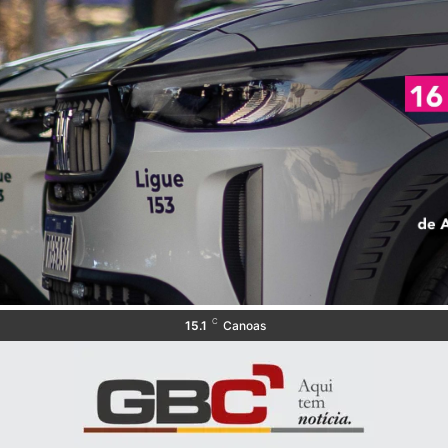
C
15.1
Canoas