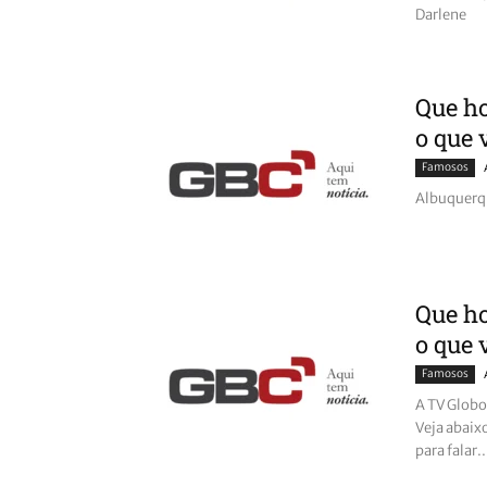
Darlene
Que ho
o que 
Famosos
Albuquerqu
Que ho
o que 
Famosos
A TV Globo
Veja abaix
para falar..