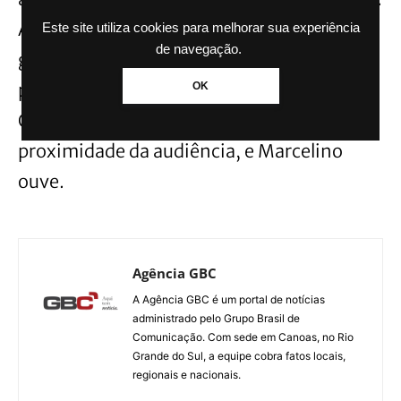
As crianças se divertem no cinema. Marê
Este site utiliza cookies para melhorar sua experiência
de navegação.
garante a Ítalo que levantará o dinheiro
para construir sua maternidade. Marê,
OK
Orlando e os freis comentam sobre a
proximidade da audiência, e Marcelino
ouve.
Agência GBC
A Agência GBC é um portal de notícias
administrado pelo Grupo Brasil de
Comunicação. Com sede em Canoas, no Rio
Grande do Sul, a equipe cobra fatos locais,
regionais e nacionais.