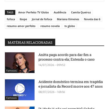
TAGS
Amor Perfeito TV Globo
Audiência
Camila Queiroz
fofoca
Ibope
Jornal de fofoca
Mariana Ximenes
Novela das 6
resumo amor perfeito
resumo novela
tv globo
MATÉRIAS RELACIONADAS
Anitta paga acordo para dar fim a
processo contra ela; Entenda o caso
14/07/2026 - 09h52
Famosos
Acidente doméstico termina em tragédia
e jornalista da Record morre aos 47 anos
08/07/2026 - 16h56
Famosos
“A idade já não vai permitir”: Galvão