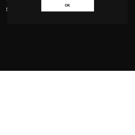
OK
SAIBA MAIS SOBRE A AGÊNCIA GBC
Quem somos
Princípios editoriais da Agência GBC
Política de Privacidade
Fale com a Agência GBC