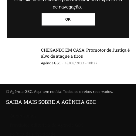
-
Agência GBC
15/09/2023 - 10h40
de navegação.
OK
Advogada é presa acusada de mandar matar
promotor de Justiça
-
Agência GBC
24/08/2023 - 08h54
CHEGANDO EM CASA: Promotor de Justiça é
alvo de ataque a tiros
-
Agência GBC
18/08/2023 - 10h27
© Agência GBC. Aqui tem notícia. Todos os direitos reservados.
SAIBA MAIS SOBRE A AGÊNCIA GBC
Quem somos
Princípios editoriais da Agência GBC
Política de Privacidade