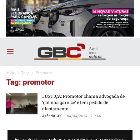
Início
Tags
Promotor
Tag: promotor
JUSTIÇA: Promotor chama advogada de
‘galinha garnizé’ e tem pedido de
afastamento
-
Agência GBC
04/04/2024 - 15h44
VÍDEO: no tribunal, promotor de Justiça
compara advogada com cadela
Este site utiliza cookies para melhorar sua experiência