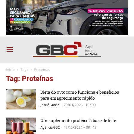
Início
Tags
Proteínas
Tag: Proteínas
Dieta do ovo: como funciona e benefícios
para emagrecimento rápido
-
Josué Garcia
20/03/2025 - 10h00
Um suplemento proteico à base de leite
-
Agência GBC
17/12/2024 - 09h48