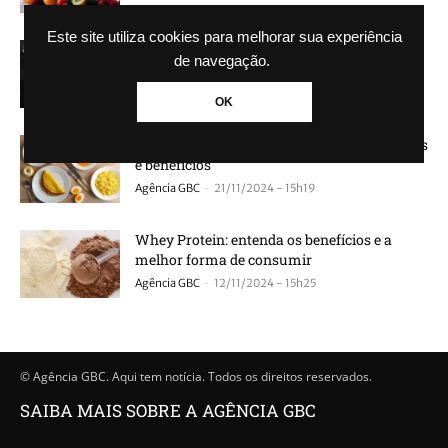
Este site utiliza cookies para melhorar sua experiência
Ovo e saúde: saiba a diferença entre os tipos
de navegação.
mais comuns
-
Josué Garcia
03/12/2024 - 16h00
OK
Dieta do ovo: como funciona e quais os riscos
e benefícios
-
Agência GBC
21/11/2024 - 15h19
Whey Protein: entenda os benefícios e a
melhor forma de consumir
-
Agência GBC
12/11/2024 - 15h25
© Agência GBC. Aqui tem notícia. Todos os direitos reservados.
SAIBA MAIS SOBRE A AGÊNCIA GBC