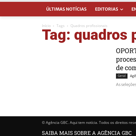
ÚLTIMAS NOTÍCIAS
EDITORIAS
E
Início
Tags
Quadros profissionais
Tag: quadros 
OPORT
proces
de co
Geral
Agê
As seleçõe
© Agência GBC. Aqui tem notícia. Todos os direitos res
SAIBA MAIS SOBRE A AGÊNCIA GBC