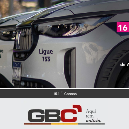
C
15.1
Canoas