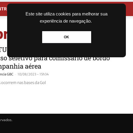
NTRETENIMENTO
CIDADES
Este site utiliza cookies para melhorar sua
experiência de navegação.
profissionais
OK
UNIDADE: Confira como participar de
so seletivo para comissário de bordo
mpanhia aérea
-
ncia GBC
10/08/2023 - 15h34
s ocorrem nas bases da Gol
ervados.