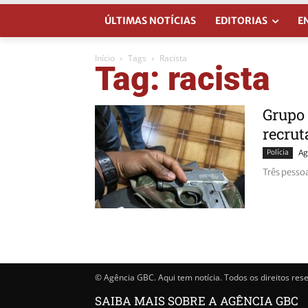
ÚLTIMAS NOTÍCIAS
EDITORIAS
E
Início
Tags
Racista
Tag: racista
Grupo
recrut
Polícia
Ag
Três pesso
© Agência GBC. Aqui tem notícia. Todos os direitos res
SAIBA MAIS SOBRE A AGÊNCIA GBC