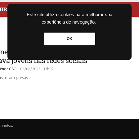
NTRETENIMENTO
CIDADES
Este site utiliza cookies para melhorar sua
experiência de navegação.
OK
 neonazista que atuava em Canoas
ava jovens nas redes sociais
-
ência GBC
06/06/2023 - 13h02
as foram presas
ervados.