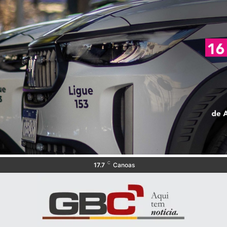
C
17.7
Canoas