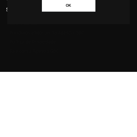
OK
SAIBA MAIS SOBRE A AGÊNCIA GBC
Quem somos
Princípios editoriais da Agência GBC
Política de Privacidade
Fale com a Agência GBC