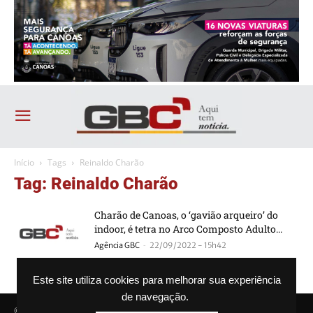
Início
Tags
Reinaldo Charão
Tag: Reinaldo Charão
Charão de Canoas, o ‘gavião arqueiro’ do
indoor, é tetra no Arco Composto Adulto...
-
Agência GBC
22/09/2022 - 15h42
Este site utiliza cookies para melhorar sua experiência
de navegação.
© Agência GBC. Aqui tem notícia. Todos os direitos reservados.