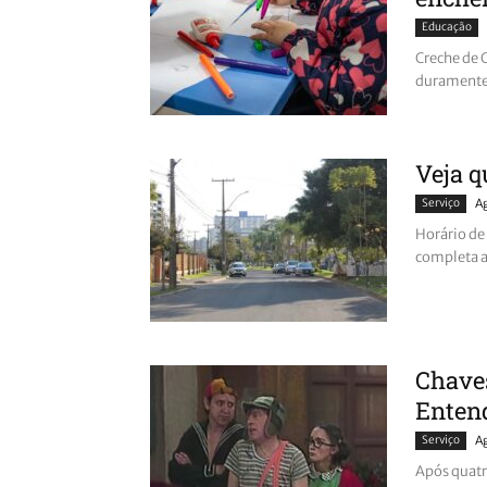
Educação
Creche de C
duramente 
Veja q
Serviço
A
Horário de
completa a
Chaves
Enten
Serviço
A
Após quatr