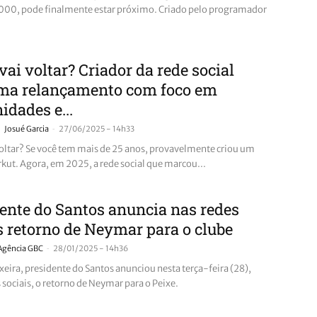
000, pode finalmente estar próximo. Criado pelo programador
vai voltar? Criador da rede social
rma relançamento com foco em
dades e...
-
Josué Garcia
27/06/2025 - 14h33
voltar? Se você tem mais de 25 anos, provavelmente criou um
rkut. Agora, em 2025, a rede social que marcou...
ente do Santos anuncia nas redes
s retorno de Neymar para o clube
-
Agência GBC
28/01/2025 - 14h36
xeira, presidente do Santos anunciou nesta terça-feira (28),
 sociais, o retorno de Neymar para o Peixe.