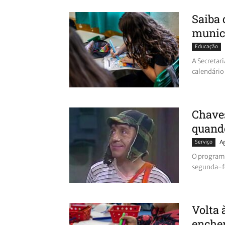
Saiba 
munic
Educação
A Secretar
calendário 
Chaves
quand
Serviço
A
O programa
segunda-fei
Volta 
enche