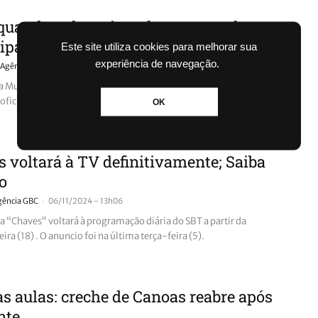
quando voltam às aulas nas escolas
ipais de Canoas
Este site utiliza cookies para melhorar sua
experiência de navegação.
-
Agência GBC
23/01/2025 - 16h34
ia Municipal de Educação de Canoas (SME) confirmou as datas do
oficial para o ano letivo de 2025. Leia na reportagem.
OK
 voltará à TV definitivamente; Saiba
o
-
gência GBC
06/11/2024 - 13h06
 “Chaves” voltará à programação diária do SBT a partir da
ra (18) . O anuncio foi na última terça-feira (5).
às aulas: creche de Canoas reabre após
nte