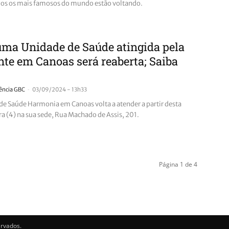
os os mais famosos do mundo estão voltando.
ma Unidade de Saúde atingida pela
te em Canoas será reaberta; Saiba
-
ência GBC
03/09/2024 - 13h33
de Saúde Harmonia em Canoas volta a atender a partir desta
ra (4) na sua sede, Rua Machado de Assis, 201.
Página 1 de 4
ervados.