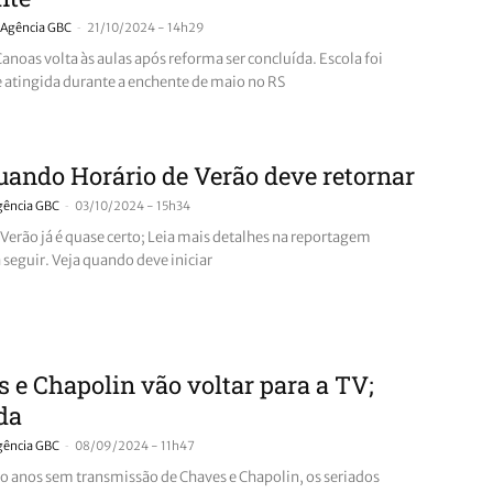
-
Agência GBC
21/10/2024 - 14h29
anoas volta às aulas após reforma ser concluída. Escola foi
atingida durante a enchente de maio no RS
uando Horário de Verão deve retornar
-
gência GBC
03/10/2024 - 15h34
 Verão já é quase certo; Leia mais detalhes na reportagem
 seguir. Veja quando deve iniciar
 e Chapolin vão voltar para a TV;
da
-
gência GBC
08/09/2024 - 11h47
o anos sem transmissão de Chaves e Chapolin, os seriados