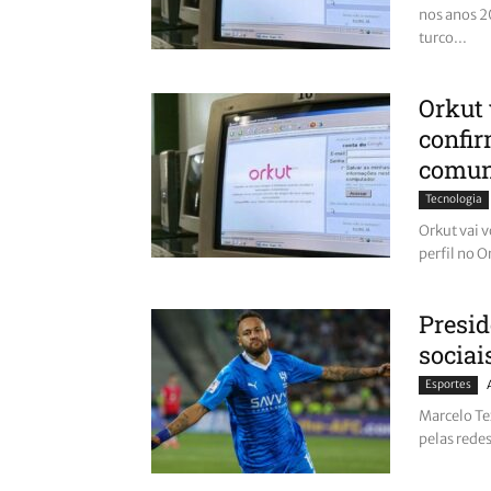
nos anos 2
turco...
Orkut 
confi
comuni
Tecnologia
Orkut vai 
perfil no O
Presid
sociai
Esportes
Marcelo Te
pelas redes