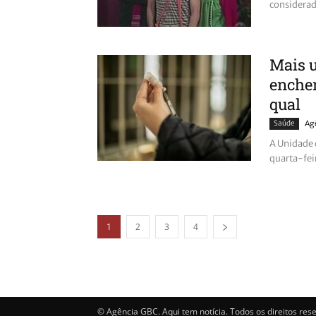
considerad
Mais u
enchen
qual
Saúde
Ag
A Unidade 
quarta-fei
1
2
3
4
© Agência GBC. Aqui tem notícia. Todos os direitos res