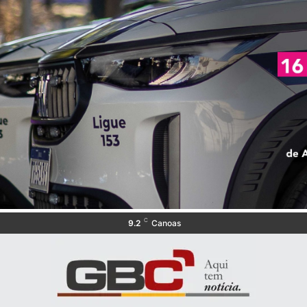
C
9.2
Canoas