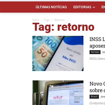
ÚLTIMAS NOTÍCIAS
EDITORIAS
E
Início
Tags
Retorno
Tag: retorno
INSS L
apose
Serviço
Jo
INSS Liber
Novo O
sobre 
Brasil
Jos
O retorno 