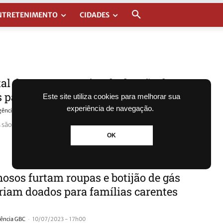
NTRETENIMENTO
CIDADES
al de Canoas precisa de doação de
s para recém-nascidos
Este site utiliza cookies para melhorar sua
experiência de navegação.
-
gência GBC
10/07/2023 - 17h16
 são e direcionadas para as mães em vulnerabilidade social
OK
osos furtam roupas e botijão de gás
riam doados para famílias carentes
-
ência GBC
10/07/2023 - 17h00