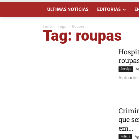
ÚLTIMAS NOTÍCIAS
EDITORIAS
E
Início
Tags
Roupas
Tag: roupas
Hospit
roupa
Serviço
A
As doações
Crimin
que se
em...
Polícia
Ag