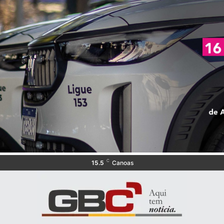
C
15.5
Canoas