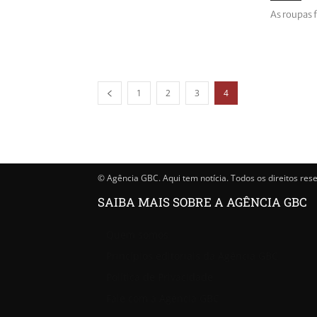
As roupas 
1
2
3
4
© Agência GBC. Aqui tem notícia. Todos os direitos res
SAIBA MAIS SOBRE A AGÊNCIA GBC
Quem somos
Princípios editoriais da Agência GBC
Política de Privacidade
Fale com a Agência GBC