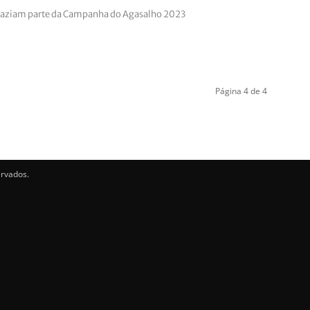
faziam parte da Campanha do Agasalho 2023
Página 4 de 4
ervados.