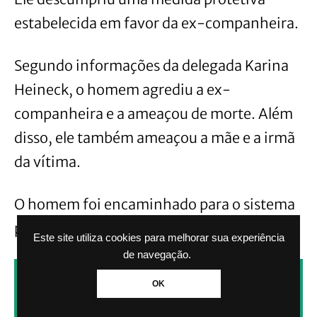
estabelecida em favor da ex-companheira.
Segundo informações da delegada Karina
Heineck, o homem agrediu a ex-
companheira e a ameaçou de morte. Além
disso, ele também ameaçou a mãe e a irmã
da vítima.
O homem foi encaminhado para o sistema
prisional.
Este site utiliza cookies para melhorar sua experiência
de navegação.
CLIQUE AQUI PARA RECEBER NOTÍCIAS
OK
PELO WHATSAPP SEM PAGAR NADA.