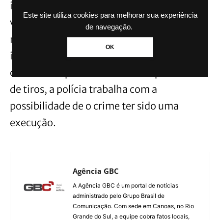
investigando o caso. Ele relatou que as
Este site utiliza cookies para melhorar sua experiência
vítimas estavam jogando vídeo-game no
de navegação.
momento do crime. Ainda não há
OK
informações sobre quem são os autores do
crime nem quantos eram. Pela quantidade
de tiros, a polícia trabalha com a
possibilidade de o crime ter sido uma
execução.
Agência GBC
A Agência GBC é um portal de notícias
administrado pelo Grupo Brasil de
Comunicação. Com sede em Canoas, no Rio
Grande do Sul, a equipe cobra fatos locais,