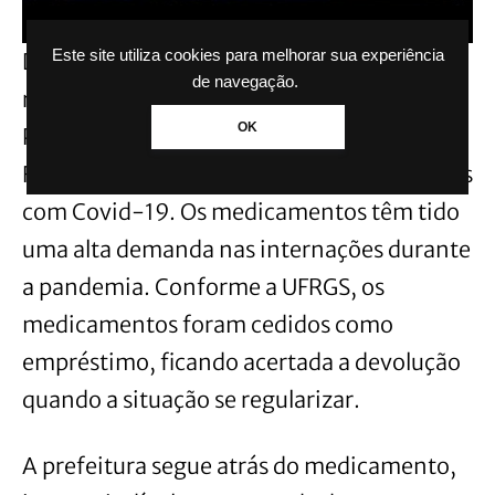
Este site utiliza cookies para melhorar sua experiência
De acordo com a instituição, foram
de navegação.
repassados 700 frascos do anestésico
OK
Propofol e 100 frascos do analgésico
Fentanil para serem utilizados em pacientes
com Covid-19. Os medicamentos têm tido
uma alta demanda nas internações durante
a pandemia. Conforme a UFRGS, os
medicamentos foram cedidos como
empréstimo, ficando acertada a devolução
quando a situação se regularizar.
A prefeitura segue atrás do medicamento,