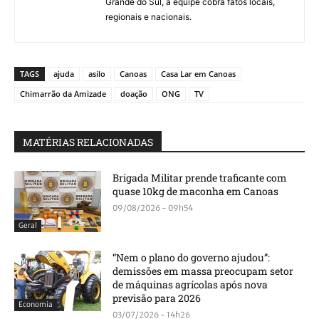
Grande do Sul, a equipe cobra fatos locais,
regionais e nacionais.
TAGS
ajuda
asilo
Canoas
Casa Lar em Canoas
Chimarrão da Amizade
doação
ONG
TV
MATÉRIAS RELACIONADAS
Brigada Militar prende traficante com
quase 10kg de maconha em Canoas
09/08/2026 - 09h54
Geral
“Nem o plano do governo ajudou”:
demissões em massa preocupam setor
de máquinas agrícolas após nova
previsão para 2026
Economia
03/07/2026 - 14h26