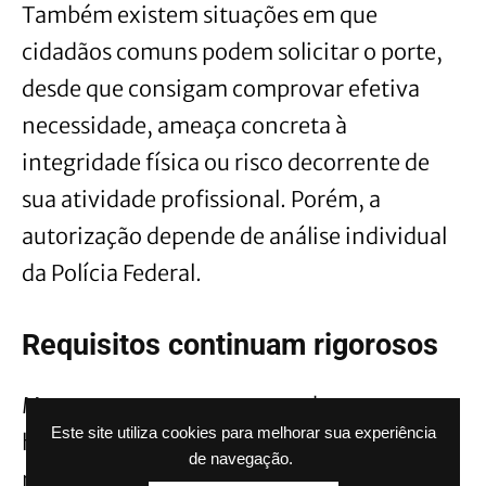
Também existem situações em que
cidadãos comuns podem solicitar o porte,
desde que consigam comprovar efetiva
necessidade, ameaça concreta à
integridade física ou risco decorrente de
sua atividade profissional. Porém, a
autorização depende de análise individual
da Polícia Federal.
Requisitos continuam rigorosos
Mesmo para quem se enquadra nas
Este site utiliza cookies para melhorar sua experiência
hipóteses previstas em lei, a autorização
de navegação.
não é automática. O interessado precisa