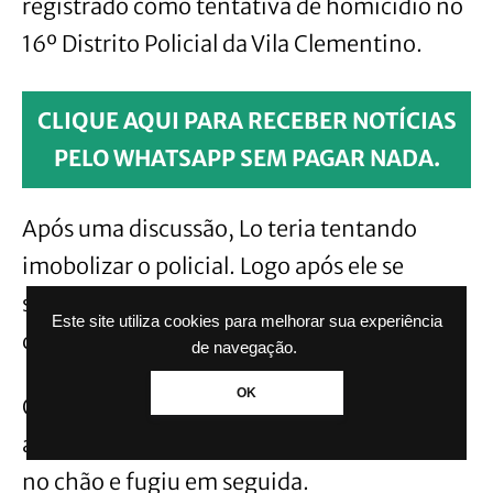
registrado como tentativa de homicídio no
16º Distrito Policial da Vila Clementino.
CLIQUE AQUI PARA RECEBER NOTÍCIAS
PELO WHATSAPP SEM PAGAR NADA.
Após uma discussão, Lo teria tentando
imobolizar o policial. Logo após ele se
soltar, sacou uma arma e aatirou na cabeça
Este site utiliza cookies para melhorar sua experiência
do lutador.
de navegação.
OK
O advogado conta que, após o tiro, o
agressor ainda deu dois chutes em Leandro
no chão e fugiu em seguida.