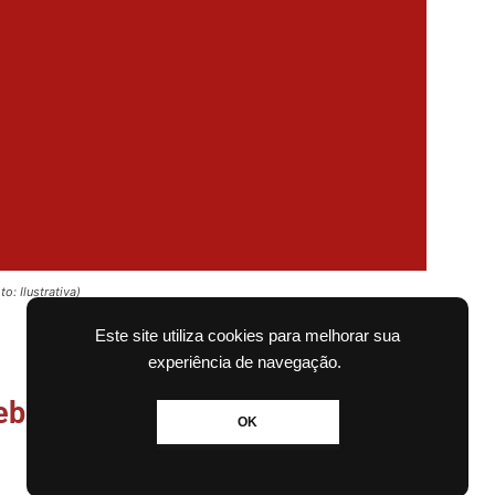
o: Ilustrativa)
Este site utiliza cookies para melhorar sua
experiência de navegação.
ber as notícias no WhatsApp
OK