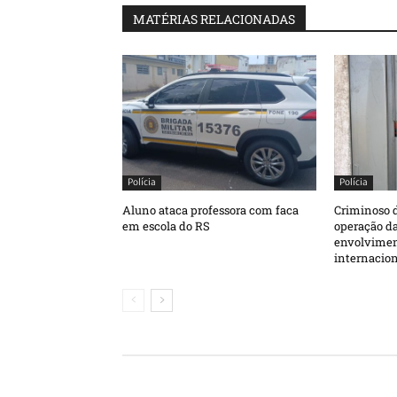
MATÉRIAS RELACIONADAS
Polícia
Polícia
Aluno ataca professora com faca
Criminoso d
em escola do RS
operação da
envolvimen
internacion