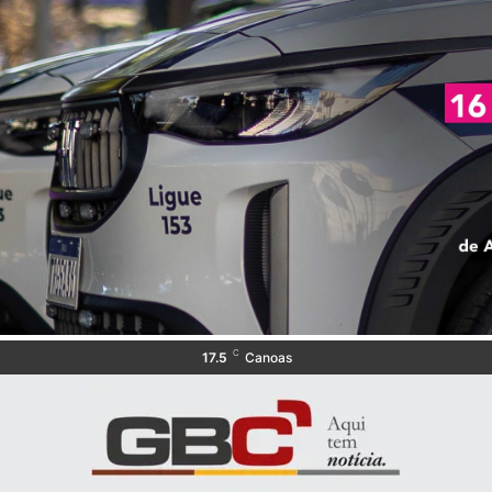
C
17.5
Canoas