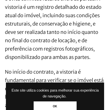
vistoria é um registro detalhado do estado
atual do imóvel, incluindo suas condições
estruturais, de conservação e higiene, e
deve ser realizada tanto no início quanto
no final do contrato de locação, e de
preferência com registros fotográficos,
disponibilizado para ambas as partes.
No início do contrato, a vistoria é
fundamental para verificar se o imóvel está
em condições adequadas para moradia e se
Este site utiliza cookies para melhorar sua experiência
há necessidade de reparos ou manutenção
de navegação.
antes da entrada do novo inquilino. Além
OK