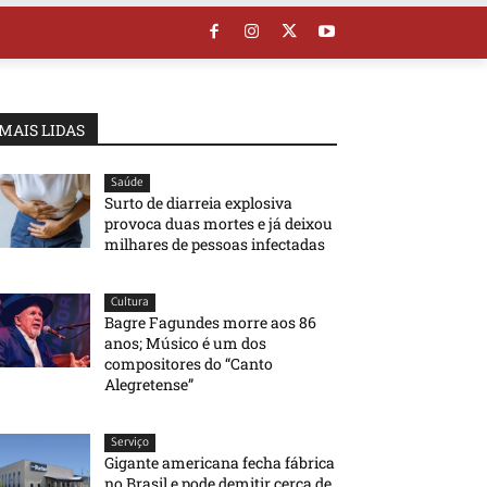
MAIS LIDAS
Saúde
Surto de diarreia explosiva
provoca duas mortes e já deixou
milhares de pessoas infectadas
Cultura
Bagre Fagundes morre aos 86
anos; Músico é um dos
compositores do “Canto
Alegretense”
Serviço
Gigante americana fecha fábrica
no Brasil e pode demitir cerca de