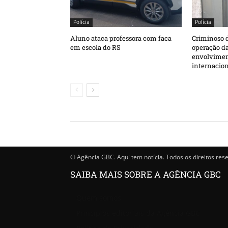
Polícia
Polícia
Aluno ataca professora com faca
Criminoso d
em escola do RS
operação da
envolvimen
internacion
© Agência GBC. Aqui tem notícia. Todos os direitos res
SAIBA MAIS SOBRE A AGÊNCIA GBC
Quem somos
Princípios editoriais da Agência GBC