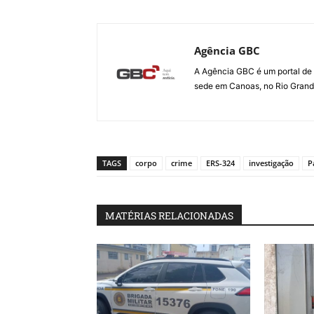
Agência GBC
A Agência GBC é um portal de 
sede em Canoas, no Rio Grande 
TAGS
corpo
crime
ERS-324
investigação
P
MATÉRIAS RELACIONADAS