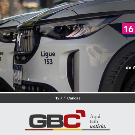
C
12.7
Canoas