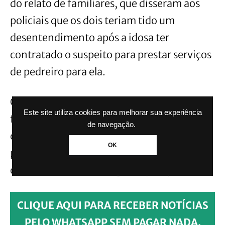
do relato de familiares, que disseram aos
policiais que os dois teriam tido um
desentendimento após a idosa ter
contratado o suspeito para prestar serviços
de pedreiro para ela.
Os dois teriam discutido quando o homem
Este site utiliza cookies para melhorar sua experiência
foi até a casa da idosa cobrar os R$ 150. Ele
de navegação.
confessou que havia ateado fogo no corpo
OK
para encobrir o crime. Mais detalhes sobre
o caso não foram divulgados pela polícia.
CLIQUE AQUI PARA RECEBER NOTÍCIAS
PELO WHATSAPP SEM PAGAR NADA.