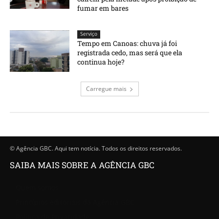
fumar em bares
Serviço
Tempo em Canoas: chuva já foi
registrada cedo, mas será que ela
continua hoje?
Carregue mais
© Agência GBC. Aqui tem notícia. Todos os direitos reservados.
SAIBA MAIS SOBRE A AGÊNCIA GBC
Quem somos
Princípios editoriais da Agência GBC
Política de Privacidade