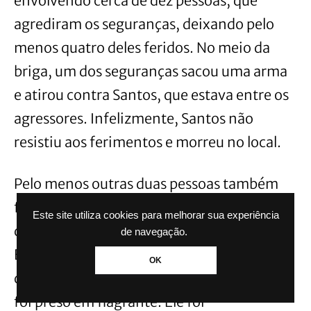
envolvendo cerca de dez pessoas, que
agrediram os seguranças, deixando pelo
menos quatro deles feridos. No meio da
briga, um dos seguranças sacou uma arma
e atirou contra Santos, que estava entre os
agressores. Infelizmente, Santos não
resistiu aos ferimentos e morreu no local.
Pelo menos outras duas pessoas também
foram atingidas pelos tiros, sendo uma
Este site utiliza cookies para melhorar sua experiência
delas internada no Hospital de Caridade e
de navegação.
Beneficência em Cachoeira do Sul. O autor
OK
dos disparos não possuía porte de arma e
foi preso em flagrante. Ele foi