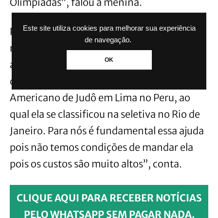
Olimpíadas”, falou a menina.
Este site utiliza cookies para melhorar sua experiência
Para a mãe de Isabela, Salete Vetorrazzi,
de navegação.
reforçou o orgulho da filha e o quanto a
OK
ajuda será bem vinda. “Essa ajuda será para
que a Isa realize o sonho de ir para o Pan-
Americano de Judô em Lima no Peru, ao
qual ela se classificou na seletiva no Rio de
Janeiro. Para nós é fundamental essa ajuda
pois não temos condições de mandar ela
pois os custos são muito altos”, conta.
CLIQUE AQUI PARA RECEBER NOTÍCIAS
PELO WHATSAPP SEM PAGAR NADA.