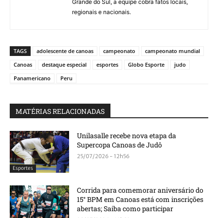
Grande do Sul, a equipe cobra fatos locais,
regionais e nacionais.
TAGS
adolescente de canoas
campeonato
campeonato mundial
Canoas
destaque especial
esportes
Globo Esporte
judo
Panamericano
Peru
MATÉRIAS RELACIONADAS
Unilasalle recebe nova etapa da
Supercopa Canoas de Judô
25/07/2026 - 12h56
Esportes
Corrida para comemorar aniversário do
15° BPM em Canoas está com inscrições
abertas; Saiba como participar