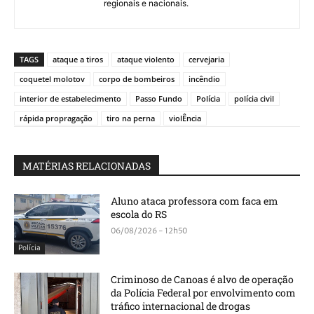
regionais e nacionais.
TAGS
ataque a tiros
ataque violento
cervejaria
coquetel molotov
corpo de bombeiros
incêndio
interior de estabelecimento
Passo Fundo
Polícia
polícia civil
rápida propragação
tiro na perna
violÊncia
MATÉRIAS RELACIONADAS
Aluno ataca professora com faca em
escola do RS
06/08/2026 - 12h50
Polícia
Criminoso de Canoas é alvo de operação
da Polícia Federal por envolvimento com
tráfico internacional de drogas