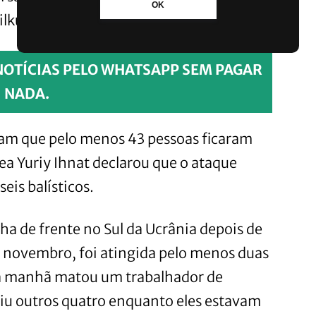
OK
ilkul, afirmou que poderia haver até oito.
NOTÍCIAS PELO WHATSAPP SEM PAGAR
NADA.
ram que pelo menos 43 pessoas ficaram
ea Yuriy Ihnat declarou que o ataque
eis balísticos.
ha de frente no Sul da Ucrânia depois de
em novembro, foi atingida pelo menos duas
la manhã matou um trabalhador de
eriu outros quatro enquanto eles estavam