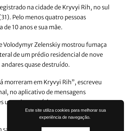
gistrado na cidade de Kryvyi Rih, no sul
(31). Pelo menos quatro pessoas
 de 10 anos e sua mãe.
te Volodymyr Zelenskiy mostrou fumaça
teral de um prédio residencial de nove
o andares quase destruído.
 já morreram em Kryvyi Rih”, escreveu
nal, no aplicativo de mensagens
 ucranianas, várias outras pessoas
Este site utiliza cookies para melhorar sua
experiência de navegação.
 salvar pessoas presas sob os escombros.