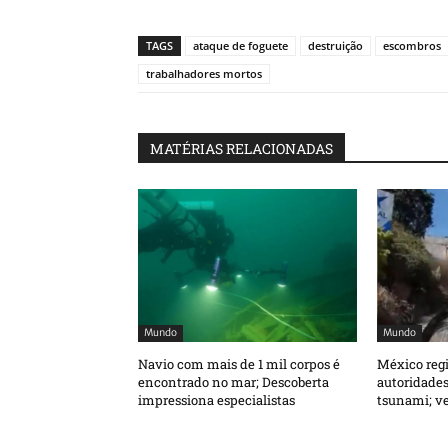
TAGS
ataque de foguete
destruição
escombros
trabalhadores mortos
MATÉRIAS RELACIONADAS
Mundo
Mundo
Navio com mais de 1 mil corpos é
México regi
encontrado no mar; Descoberta
autoridades
impressiona especialistas
tsunami; ve