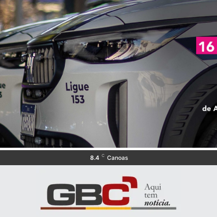
C
8.4
Canoas