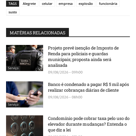
TAGS
Alegrete
celular
empresa
explosão
funcionária
susto
MATÉRIAS RELACIONADAS
Projeto prevê isenção de Imposto de
Renda para policiais e guardas
municipais; proposta ainda será
analisada
Serviço
09/08/2026 - 09h00
Banco é condenado a pagar R$ 5 mil após
realizar cobranças diárias de cliente
09/08/2026 - 08h00
Serviço
Condomínio pode cobrar taxa pelo uso do
elevador durante mudanças? Entenda o
que diz a lei