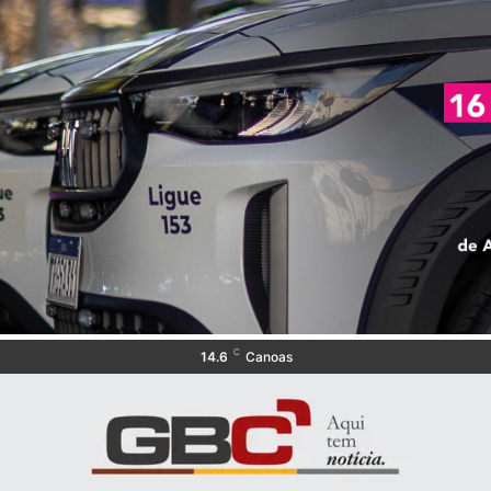
C
14.6
Canoas