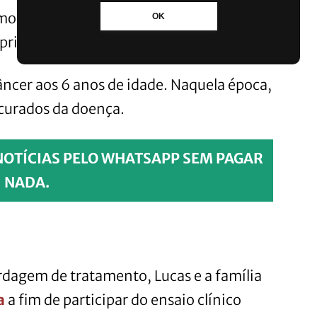
mostrou que apenas 10% delas
OK
 primeiros sintomas.
âncer aos 6 anos de idade. Naquela época,
 curados da doença.
NOTÍCIAS PELO WHATSAPP SEM PAGAR
NADA.
rdagem de tratamento, Lucas e a família
a
a fim de participar do ensaio clínico