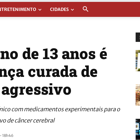
NTRETENIMENTO
CIDADES
o de 13 anos é
ança curada de
 agressivo
línico com medicamentos experimentais para o
vo de câncer cerebral
- 18h46