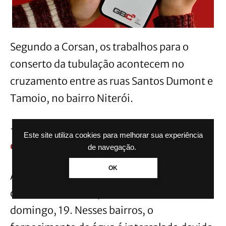
Segundo a Corsan, os trabalhos para o
conserto da tubulação acontecem no
cruzamento entre as ruas Santos Dumont e
Tamoio, no bairro Niterói.
– Leia Mais:
Animais morrem afogados
Este site utiliza cookies para melhorar sua experiência
em loja da Cobasi
de navegação.
OK
A previsão da empresa é de retorno gradual
do abastecimento para a noite deste
domingo, 19. Nesses bairros, o