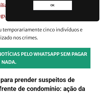
ília em caixas do Banco 24 Horas
OK
engue é levada à Anvisa para aprovação
u temporariamente cinco indivíduos e
lizado nos crimes.
NOTÍCIAS PELO WHATSAPP SEM PAGAR
NADA.
o para prender suspeitos de
frente de condomínio: ação da