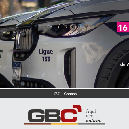
C
17.7
Canoas