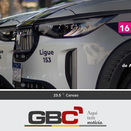
C
23.5
Canoas