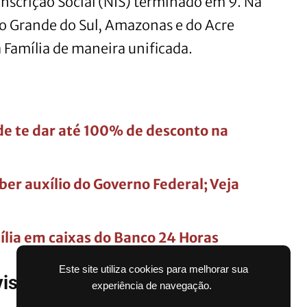
nscrição Social (NIS) terminado em 9. Na
io Grande do Sul, Amazonas e do Acre
Família de maneira unificada.
ode te dar até 100% de desconto na
er auxílio do Governo Federal; Veja
ília em caixas do Banco 24 Horas
Este site utiliza cookies para melhorar sua
evisão de pagamentos ao longo
experiência de navegação.