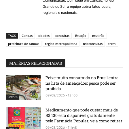
Comunicação. Com sede em Canoas, no Rio
Grande do Sul, a equipe cobra fatos locais,
regionais e nacionais.
TAGS
Canoas
cidades
consultas
Estação
mutirão
prefeitura de canoas
regiao metropolitana
teleconsultas
trem
MATÉRIAS RELACIONADAS
Peixe muito consumido no Brasil entra
na lista de ameaçados; pesca pode ser
proibida
09/08/2026 - 12h00
Serviço
Medicamento que pode custar mais de
R$ 130 está disponível gratuitamente
pelo Farmácia Popular; veja como retirar
09/08/2026 - 11h48
Serviço